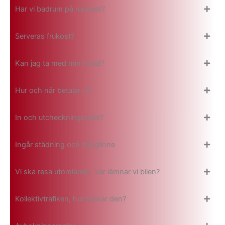
Har vi badrum på rummet?
Serveras frukost?
Kan jag ta med min hund?
Hur och när betalar vi?
In och utcheckningstider?
Ingår städning och sänglinne
Vi ska resa utomlands. Var lämnar vi bilen?
Kollektivtrafiken, hur funkar den?