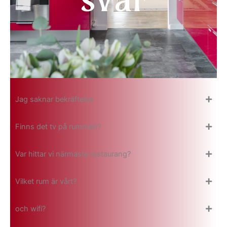
Jag saknar bekräftelse
Finns det tv på rummen?
Var hittar vi närmaste restaurang?
Vilket rum är vårt?
och wifi?